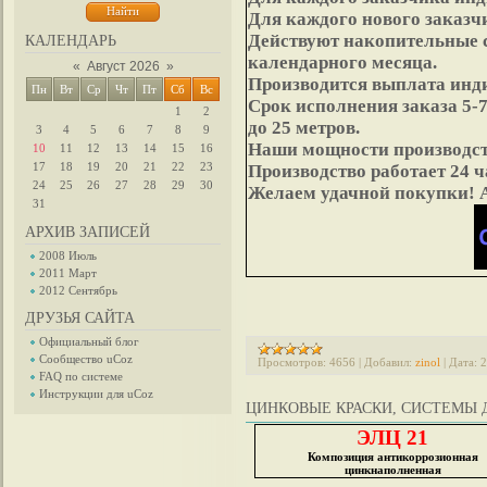
Для каждого нового заказч
Действуют накопительные с
КАЛЕНДАРЬ
календарного месяца.
«
Август 2026
»
Производится выплата инди
Пн
Вт
Ср
Чт
Пт
Сб
Вс
Срок исполнения заказа 5-
1
2
до 25 метров.
3
4
5
6
7
8
9
Наши мощности производства
10
11
12
13
14
15
16
17
18
19
20
21
22
23
Производство работает 24 ч
24
25
26
27
28
29
30
Желаем удачной покупк
31
АРХИВ ЗАПИСЕЙ
2008 Июль
2011 Март
2012 Сентябрь
ДРУЗЬЯ САЙТА
Официальный блог
Сообщество uCoz
Просмотров:
4656
|
Добавил:
zinol
|
Дата:
2
FAQ по системе
Инструкции для uCoz
ЦИНКОВЫЕ КРАСКИ, СИСТЕМЫ
ЭЛЦ 21
Композиция
антикоррозионная
цинкнаполненная