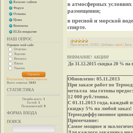
Каталог сайтов
в атмосферных условиях
Форум
размещения;
Отзывы
в пресной и морской воде
Цены
Контакты
спирте.
ELZn покрытие
НАШ ОПРОС
Просмотров:
22362
|
Добавил:
zinol
|
Дата:
Оцените мой сайт
Отлично
Хорошо
ВНИМАНИЕ! АКЦИЯ!
Неплохо
До 31.12.2015 скидка 20 % н
Плохо
Ужасно
Обновлено: 05.11.2013
Результаты
|
Архив опросов
Всего ответов:
5643
При заказе работ по Термо
СТАТИСТИКА
металла
мы готовы предос
12 000 руб./тонна.
Онлайн всего:
1
С 01.11.2013 года, каждый
Гостей:
1
Пользователей:
0
скидку 5% на любой заказ!
ФОРМА ВХОДА
Термодиффузионное цинкова
Примечание:
ПОИСК
Самое мощное и экологичес
Для каждого заказчика инд