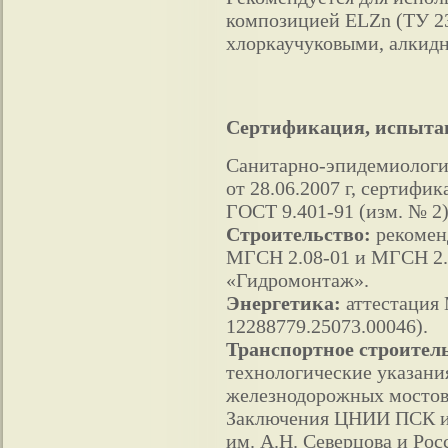
композицией ELZn (ТУ 23
хлоркаучуковыми, алкид
Сертификация, испыта
Санитарно-эпидемиологич
от 28.06.2007 г, сертиф
ГОСТ 9.401-91 (изм. № 2)
Строительство:
рекоменд
МГСН 2.08-01 и МГСН 2.0
«Гидромонтаж».
Энергетика:
аттестация
12288779.25073.00046).
Транспортное строител
технологические указани
железнодорожных мостов
Заключения ЦНИИ ПСК 
им. А.Н. Северцова и Ро